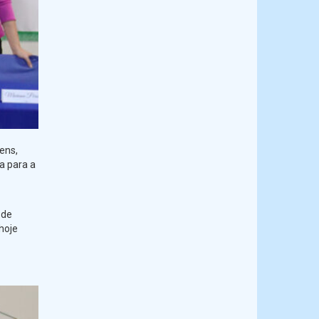
ens,
a para a
 de
hoje